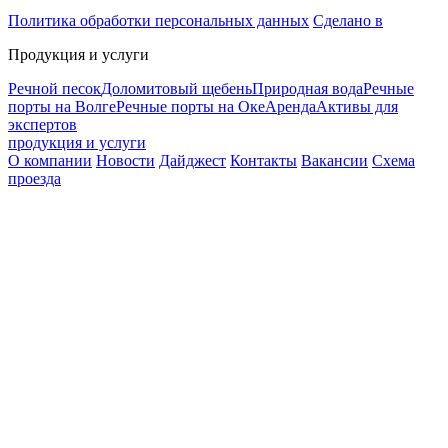
Политика обработки персональных данных
Сделано в
Продукция и услуги
Речной песок
Доломитовый щебень
Природная вода
Речные
порты на Волге
Речные порты на Оке
Аренда
Активы для
экспертов
продукция и услуги
О компании
Новости
Дайджест
Контакты
Вакансии
Схема
проезда