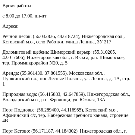
Время работы:
с 8.00 до 17.00, пн-пт
Адреса:
Речной песок: (56.032836, 44.618724), Нижегородская обл.,
Кстовский м.о., село Работки, улица Ленина, ЗУ 217
Доломитовый щебень: Шиморский карьер: (55.310205,
42.017606), Нижегородская обл., г. Выкса, р.п. Шиморское,
тер. Проммикрорайон N20, д. 5
Аренда: (55.961430, 37.861555), Московская обл. ,
Пушкинский г.о., пос Лесные Поляны, ул. Ленина, д. 1А, стр.
1
Природная вода: (56.415883, 42.647859), Нижегородская обл.,
Володарский м.о., р.п. Фролищи, ул. Южная, 13А.
Порт Подновье: (56.289400, 44.116955), Кстовский м.о.,
Афонинский с/с, тер. Набережная гребного канала, строение
4В
Порт Кстово: (56.171187, 44.184302), Нижегородская обл., г.