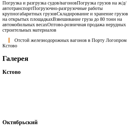
Погрузка и разгрузка судов/вагонов
Погрузка грузов на ж/д/
автотранспорт
Погрузочно-разгрузочные работы
крупногабаритных грузов
Складирование и хранение грузов
на открытых площадках
Взвешивание груза до 80 тонн на
автомобильных весах
Оптово-розничная продажа нерудных
строительных материалов
Отстой железнодорожных вагонов в Порту Логопром
Кстово
Галерея
Кстово
Октябрьский