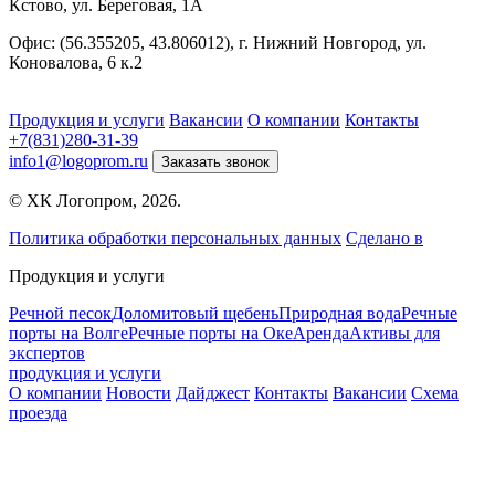
Кстово, ул. Береговая, 1А
Офис: (56.355205, 43.806012), г. Нижний Новгород, ул.
Коновалова, 6 к.2
Продукция и услуги
Вакансии
О компании
Контакты
+7(831)280-31-39
info1@logoprom.ru
Заказать звонок
© ХК Логопром, 2026.
Политика обработки персональных данных
Сделано в
Продукция и услуги
Речной песок
Доломитовый щебень
Природная вода
Речные
порты на Волге
Речные порты на Оке
Аренда
Активы для
экспертов
продукция и услуги
О компании
Новости
Дайджест
Контакты
Вакансии
Схема
проезда